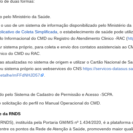
do de duas formas:
o pelo Ministério da Saúde.
 uso de um sistema de informação disponibilizado pelo Ministério da
plicativo de Coleta Simplificada
, o estabelecimento de saúde pode util
 Informacional do CMD ou Registro do Atendimento Clinico -RAC (
ht
ar sistema próprio, para coleta e envio dos contatos assistenciais ao
único do CMD ou RAC.
s atualizadas no sistema de origem e utilizar o Cartão Nacional de Sa
u sistema próprio aos webservices do CNS
https://servicos-datasus.s
r/detalhe/mFFdNHJD57
.
do pelo Sistema de Cadastro de Permissão e Acesso -SCPA.
 solicitação do perfil no Manual Operacional do CMD.
ce da RNDS
DS), instituída pela Portaria GM/MS nº 1.434/2020, é a plataforma do
 entre os pontos da Rede de Atenção à Saúde, promovendo maior quali