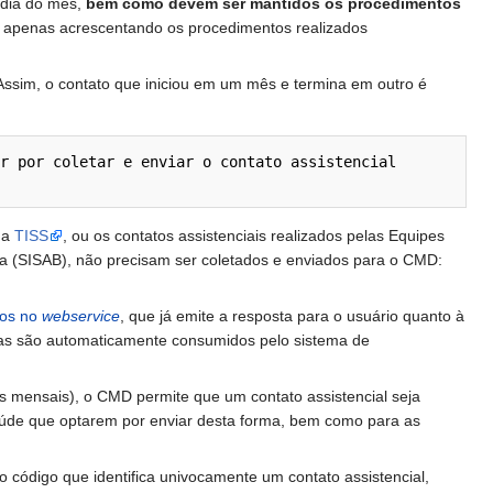
 dia do mês,
bem como devem ser mantidos os procedimentos
do apenas acrescentando os procedimentos realizados
. Assim, o contato que iniciou em um mês e termina em outro é
r por coletar e enviar o contato assistencial 
da
TISS
, ou os contatos assistenciais realizados pelas Equipes
 (SISAB), não precisam ser coletados e enviados para o CMD:
dos no
webservice
, que já emite a resposta para o usuário quanto à
gras são automaticamente consumidos pelo sistema de
s mensais), o CMD permite que um contato assistencial seja
saúde que optarem por enviar desta forma, bem como para as
 o código que identifica univocamente um contato assistencial,