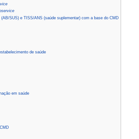
vice
bservice
B (AB/SUS) e TISS/ANS (saúde suplementar) com a base do CMD
estabelecimento de saúde
rmação em saúde
o CMD