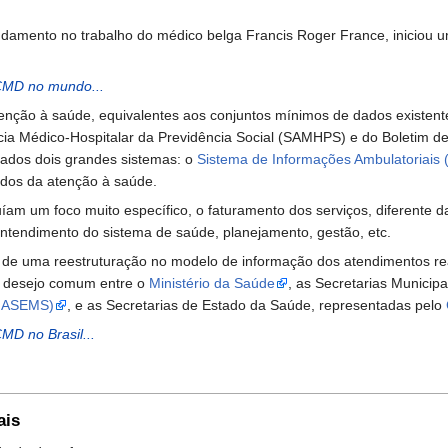
undamento no trabalho do médico belga Francis Roger France, iniciou
 CMD no mundo...
atenção à saúde, equivalentes aos conjuntos mínimos de dados existe
ência Médico-Hospitalar da Previdência Social (SAMHPS) e do Boletim
ados dois grandes sistemas: o
Sistema de Informações Ambulatoriais 
ados da atenção à saúde.
uíam um foco muito específico, o faturamento dos serviços, diferent
entendimento do sistema de saúde, planejamento, gestão, etc.
de uma reestruturação no modelo de informação dos atendimentos real
, desejo comum entre o
Ministério da Saúde
, as Secretarias Municip
ONASEMS)
, e as Secretarias de Estado da Saúde, representadas pelo
CMD no Brasil...
ais