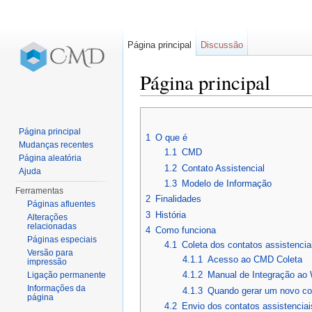
Página principal
Discussão
Página principal
Ir para:
navegação
,
pesquisa
Página principal
1
O que é
Mudanças recentes
1.1
CMD
Página aleatória
1.2
Contato Assistencial
Ajuda
1.3
Modelo de Informação
Ferramentas
2
Finalidades
Páginas afluentes
3
História
Alterações
relacionadas
4
Como funciona
Páginas especiais
4.1
Coleta dos contatos assistencia
Versão para
4.1.1
Acesso ao CMD Coleta
impressão
4.1.2
Manual de Integração ao
Ligação permanente
Informações da
4.1.3
Quando gerar um novo co
página
4.2
Envio dos contatos assistenciai