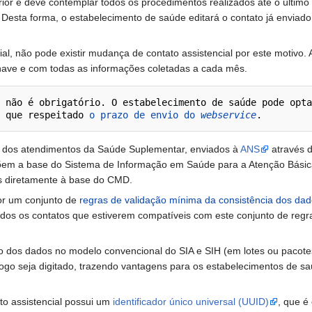
ior e deve contemplar todos os procedimentos realizados até o último
. Desta forma, o estabelecimento de saúde editará o contato já envia
ial, não pode existir mudança de contato assistencial por este motivo
ave e com todas as informações coletadas a cada mês.
 não é obrigatório. O estabelecimento de saúde pode opta
 que respeitado 
o prazo de envio do 
webservice
es dos atendimentos da Saúde Suplementar, enviados à
ANS
através 
em a base do Sistema de Informação em Saúde para a Atenção Básica
s diretamente à base do CMD.
or um conjunto de
regras de validação mínima da consistência dos da
Todos os contatos que estiverem compatíveis com este conjunto de re
io dos dados no modelo convencional do SIA e SIH (em lotes ou pacote
 logo seja digitado, trazendo vantagens para os estabelecimentos de 
to assistencial possui um
identificador único universal (UUID)
, que é