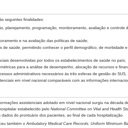
s seguintes finalidades:
tão, planejamento, programação, monitoramento, avaliação e controle 
toramento e na avaliação das políticas de saúde;
s de saúde, permitindo conhecer o perfil demográfico, de morbidade e
nciais desenvolvidas por todos os estabelecimentos de saúde no país;
 métricas para a análise de desempenho, alocação de recursos e fina
rocessos administrativos necessários às três esferas de gestão do SUS,
istenciais em nível nacional comparáveis com as informações internaci
formações assistenciais adotado em nível nacional surgiu na década 
ospitalar estabelecido pelo
National Committee on Vital and Health Sta
s dados do prontuário dos pacientes, ao final de cada hospitalização.
leceu também o
Ambulatory Medical Care Records: Uniform Minimum Ba