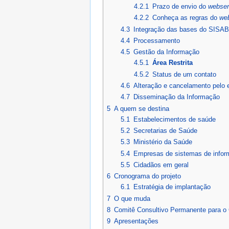
4.2.1
Prazo de envio do
webser
4.2.2
Conheça as regras do
we
4.3
Integração das bases do SISA
4.4
Processamento
4.5
Gestão da Informação
4.5.1
Área Restrita
4.5.2
Status de um contato
4.6
Alteração e cancelamento pelo 
4.7
Disseminação da Informação
5
A quem se destina
5.1
Estabelecimentos de saúde
5.2
Secretarias de Saúde
5.3
Ministério da Saúde
5.4
Empresas de sistemas de info
5.5
Cidadãos em geral
6
Cronograma do projeto
6.1
Estratégia de implantação
7
O que muda
8
Comitê Consultivo Permanente para 
9
Apresentações