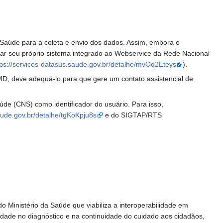
 Saúde para a coleta e envio dos dados. Assim, embora o
izar seu próprio sistema integrado ao Webservice da Rede Nacional
tps://servicos-datasus.saude.gov.br/detalhe/mvOq2Eteys
).
 CMD, deve adequá-lo para que gere um contato assistencial de
úde (CNS) como identificador do usuário. Para isso,
aude.gov.br/detalhe/tgKoKpju8s
e do SIGTAP/RTS
 Ministério da Saúde que viabiliza a interoperabilidade em
dade no diagnóstico e na continuidade do cuidado aos cidadãos,