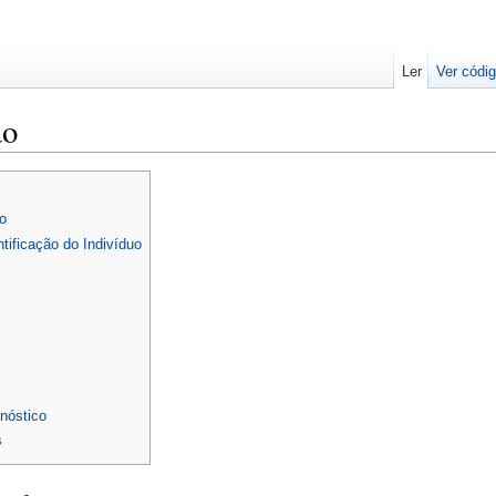
Ler
Ver códig
ão
o
ntificação do Indivíduo
nóstico
s