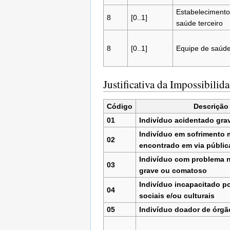
Estabelecimento
8
[0..1]
saúde terceiro
8
[0..1]
Equipe de saúd
Justificativa da Impossibilid
Código
Descrição
01
Indivíduo acidentado gra
Indivíduo em sofrimento 
02
encontrado em via públic
Indivíduo com problema 
03
grave ou comatoso
Indivíduo incapacitado p
04
sociais e/ou culturais
05
Indivíduo doador de órgã