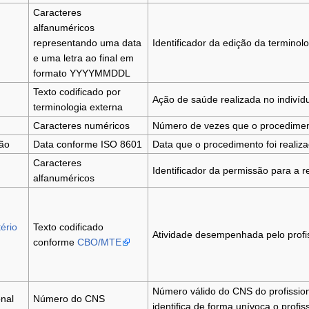
Caracteres
alfanuméricos
representando uma data
Identificador da edição da terminol
e uma letra ao final em
formato YYYYMMDDL
Texto codificado por
Ação de saúde realizada no indivídu
terminologia externa
Caracteres numéricos
Número de vezes que o procedimento
ção
Data conforme ISO 8601
Data que o procedimento foi realiza
Caracteres
Identificador da permissão para a 
alfanuméricos
ério
Texto codificado
Atividade desempenhada pelo profis
conforme
CBO/MTE
Número válido do CNS do profissio
nal
Número do CNS
identifica de forma unívoca o profis