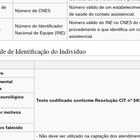
 de
Número válido de um estabeleciment
Número de CNES
de saúde do contato assistencial.
Número válido do INE no CNES do e
Número do Identificador
e
procedimento e que identifica um c
Nacional de Equipe (INE)
assistencial.
ade de Identificação do Indivíduo
ve
mental
a
neurológico
Texto codificado conforme Resolução CIT nº 34/
or motivos
os falecido
- Não deve ser utilizado na captação dos atendim