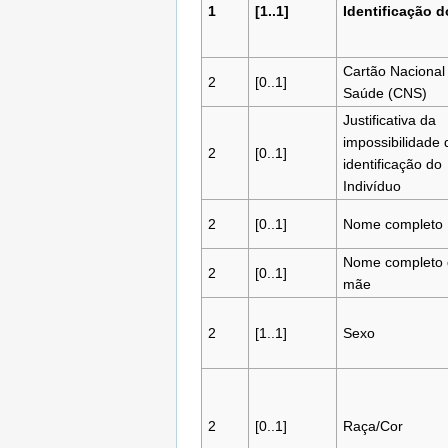
1
[1..1]
Identificação d
Cartão Nacional
2
[0..1]
Saúde (CNS)
Justificativa da
impossibilidade 
2
[0..1]
identificação do
Indivíduo
2
[0..1]
Nome completo
Nome completo 
2
[0..1]
mãe
2
[1..1]
Sexo
2
[0..1]
Raça/Cor