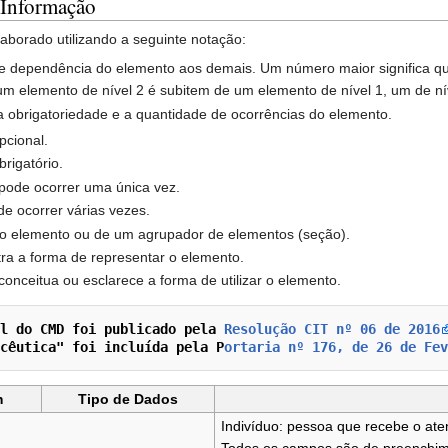
 Informação
borado utilizando a seguinte notação:
o de dependência do elemento aos demais. Um número maior significa
 um elemento de nível 2 é subitem de um elemento de nível 1, um de n
a obrigatoriedade e a quantidade de ocorrências do elemento.
pcional.
brigatório.
ó pode ocorrer uma única vez.
de ocorrer várias vezes.
do elemento ou de um agrupador de elementos (seção).
ra a forma de representar o elemento.
onceitua ou esclarece a forma de utilizar o elemento.
l do CMD foi publicado pela 
Resolução CIT nº 06 de 2016
cêutica" foi incluída pela P
ortaria nº 176, de 26 de Fev
m
Tipo de Dados
Indivíduo: pessoa que recebe o aten