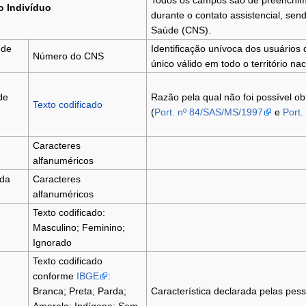
Todos os campos são de preenchimen
o Indivíduo
durante o contato assistencial, sen
Saúde (CNS).
 de
Identificação unívoca dos usuários
Número do CNS
único válido em todo o território nac
de
Razão pela qual não foi possível obt
Texto codificado
(
Port. nº 84/SAS/MS/1997
e
Port
Caracteres
alfanuméricos
da
Caracteres
alfanuméricos
Texto codificado:
Masculino; Feminino;
Ignorado
Texto codificado
conforme
IBGE
:
Branca; Preta; Parda;
Característica declarada pelas pes