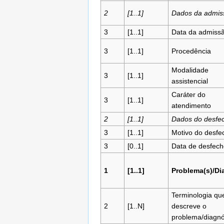
2
[1..1]
Dados da admis
3
[1..1]
Data da admiss
3
[1..1]
Procedência
Modalidade
3
[1..1]
assistencial
Caráter do
3
[1..1]
atendimento
2
[1..1]
Dados do desfe
3
[1..1]
Motivo do desfe
3
[0..1]
Data de desfech
1
[1..1]
Problema(s)/Dia
Terminologia qu
2
[1..N]
descreve o
problema/diagnó