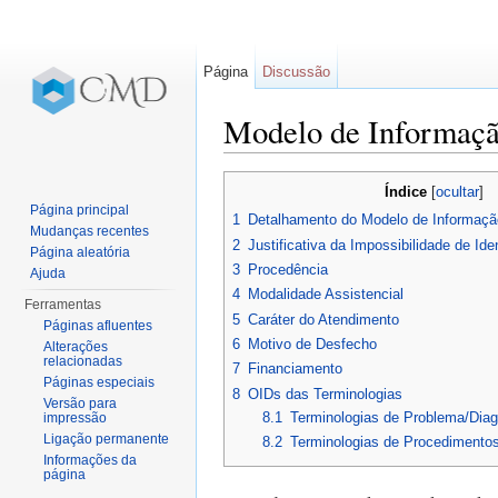
Página
Discussão
Modelo de Informaç
Ir para:
navegação
,
pesquisa
Índice
[
ocultar
]
Página principal
1
Detalhamento do Modelo de Informaçã
Mudanças recentes
2
Justificativa da Impossibilidade de Ide
Página aleatória
3
Procedência
Ajuda
4
Modalidade Assistencial
Ferramentas
5
Caráter do Atendimento
Páginas afluentes
6
Motivo de Desfecho
Alterações
relacionadas
7
Financiamento
Páginas especiais
8
OIDs das Terminologias
Versão para
8.1
Terminologias de Problema/Diag
impressão
Ligação permanente
8.2
Terminologias de Procedimento
Informações da
página