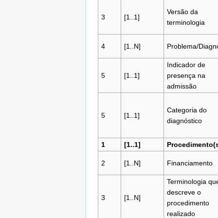
Versão da
3
[1..1]
terminologia
4
[1..N]
Problema/Diagnó
Indicador de
5
[1..1]
presença na
admissão
Categoria do
5
[1..1]
diagnóstico
1
[1..1]
Procedimento(s
2
[1..N]
Financiamento
Terminologia qu
descreve o
3
[1..N]
procedimento
realizado