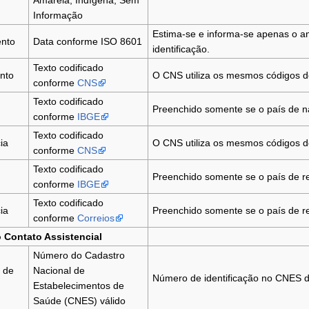
Amarela; Indígena; Sem
Informação
Estima-se e informa-se apenas o an
ento
Data conforme ISO 8601
identificação.
Texto codificado
nto
O CNS utiliza os mesmos códigos 
conforme
CNS
Texto codificado
Preenchido somente se o país de na
conforme
IBGE
Texto codificado
ia
O CNS utiliza os mesmos códigos 
conforme
CNS
Texto codificado
Preenchido somente se o país de res
conforme
IBGE
Texto codificado
ia
Preenchido somente se o país de res
conforme
Correios
 Contato Assistencial
Número do Cadastro
 de
Nacional de
Número de identificação no CNES do
Estabelecimentos de
Saúde (CNES) válido