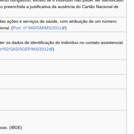
to obrigatório, exceto se o indivíduo não puder ser identificado
do preenchida a justificativa da ausência do Cartão Nacional de
 das ações e serviços de saúde, com atribuição de um número
ional. (
Port. nº 940/GM/MS/2011
)
er os dados de identificação do indivíduo no contato assistencial.
. nº02/SAS/SGEP/MS/2012
)
soas. (IBGE)