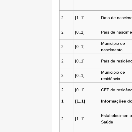
2
[1..1]
Data de nascim
2
[0..1]
País de nascime
Município de
2
[0..1]
nascimento
2
[0..1]
País de residênc
Município de
2
[0..1]
residência
2
[0..1]
CEP de residênc
1
[1..1]
Informações do
Estabelecimento
2
[1..1]
Saúde