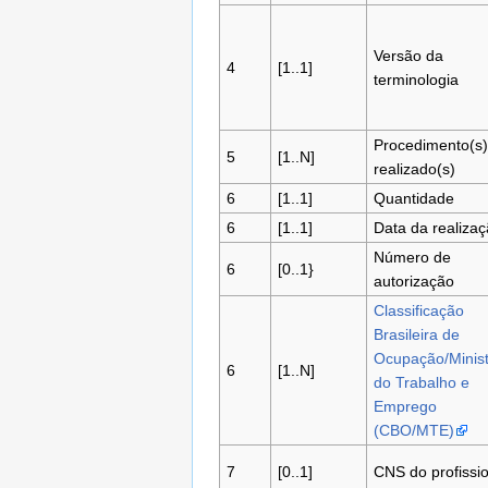
Versão da
4
[1..1]
terminologia
Procedimento(s)
5
[1..N]
realizado(s)
6
[1..1]
Quantidade
6
[1..1]
Data da realiza
Número de
6
[0..1}
autorização
Classificação
Brasileira de
Ocupação/Minist
6
[1..N]
do Trabalho e
Emprego
(CBO/MTE)
7
[0..1]
CNS do profissio