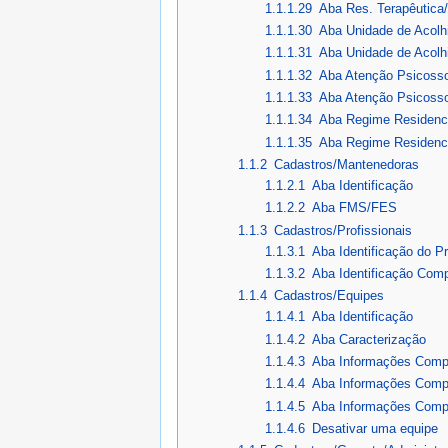
1.1.1.29
Aba Res. Terapêutica/
1.1.1.30
Aba Unidade de Acolhi
1.1.1.31
Aba Unidade de Acolh
1.1.1.32
Aba Atenção Psicosso
1.1.1.33
Aba Atenção Psicosso
1.1.1.34
Aba Regime Residenci
1.1.1.35
Aba Regime Residenci
1.1.2
Cadastros/Mantenedoras
1.1.2.1
Aba Identificação
1.1.2.2
Aba FMS/FES
1.1.3
Cadastros/Profissionais
1.1.3.1
Aba Identificação do Pr
1.1.3.2
Aba Identificação Com
1.1.4
Cadastros/Equipes
1.1.4.1
Aba Identificação
1.1.4.2
Aba Caracterização
1.1.4.3
Aba Informações Comp
1.1.4.4
Aba Informações Comp
1.1.4.5
Aba Informações Comp
1.1.4.6
Desativar uma equipe