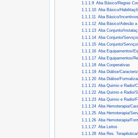
1.1.1.9
Aba Básico/Regras Con
1.1.1.10
Aba Básico/Habilitaç
1.1.1.11
Aba Básico/Incentivo
1.1.1.12
Aba Básico/Adesão a 
1.1.1.13
Aba Conjunto/Instalaç
1.1.1.14
Aba Conjunto/Serviço
1.1.1.15
Aba Conjunto/Serviço
1.1.1.16
Aba Equipamentos/Eq
1.1.1.17
Aba Equipamentos/Rej
1.1.1.18
Aba Cooperativas
1.1.1.19
Aba Diálise/Caracteri
1.1.1.20
Aba Diálise/Formaliz
1.1.1.21
Aba Quimio e Radio/Ca
1.1.1.22
Aba Quimio e Radio/S
1.1.1.23
Aba Quimio e Radio/F
1.1.1.24
Aba Hemoterapia/Cara
1.1.1.25
Aba Hemoterapia/Serv
1.1.1.26
Aba Hemoterapia/For
1.1.1.27
Aba Leitos
1.1.1.28
Aba Res. Terapêutica/