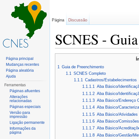
Página
Discussão
SCNES - Guia 
Ir para:
navegação
,
pesquisa
Página principal
Í
Mudanças recentes
1
Guia de Preenchimento
Página aleatória
1.1
SCNES Completo
Ajuda
1.1.1
Cadastros/Estabelecimentos
Ferramentas
1.1.1.1
Aba Básico/Identificaçã
Páginas afluentes
1.1.1.2
Aba Básico/Identifica
Alterações
1.1.1.3
Aba Básico/Endereço 
relacionadas
Páginas especiais
1.1.1.4
Aba Básico/Caracteriz
Versão para
1.1.1.5
Aba Básico/Atividades
impressão
1.1.1.6
Aba Básico/Comissões
Ligação permanente
1.1.1.7
Aba Básico/Acreditaçõ
Informações da
página
1.1.1.8
Aba Básico/Gestão/Me