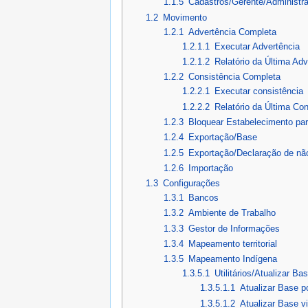
1.1.5
Cadastros/Gerente/Administrad
1.2
Movimento
1.2.1
Advertência Completa
1.2.1.1
Executar Advertência
1.2.1.2
Relatório da Última Ad
1.2.2
Consistência Completa
1.2.2.1
Executar consistência
1.2.2.2
Relatório da Última Co
1.2.3
Bloquear Estabelecimento p
1.2.4
Exportação/Base
1.2.5
Exportação/Declaração de nã
1.2.6
Importação
1.3
Configurações
1.3.1
Bancos
1.3.2
Ambiente de Trabalho
1.3.3
Gestor de Informações
1.3.4
Mapeamento territorial
1.3.5
Mapeamento Indígena
1.3.5.1
Utilitários/Atualizar Ba
1.3.5.1.1
Atualizar Base p
1.3.5.1.2
Atualizar Base vi