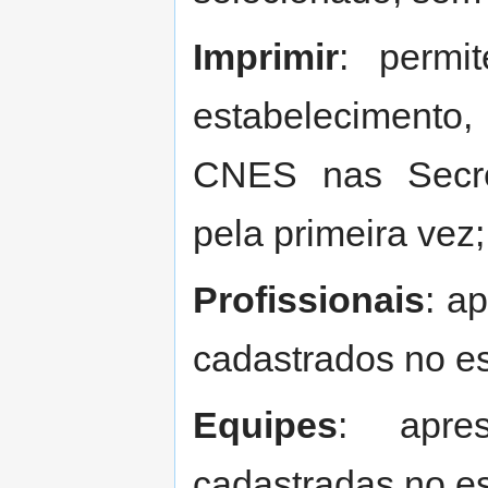
Imprimir
: permi
estabelecimento,
CNES nas Secret
pela primeira vez;
Profissionais
: a
cadastrados no e
Equipes
: apre
cadastradas no e