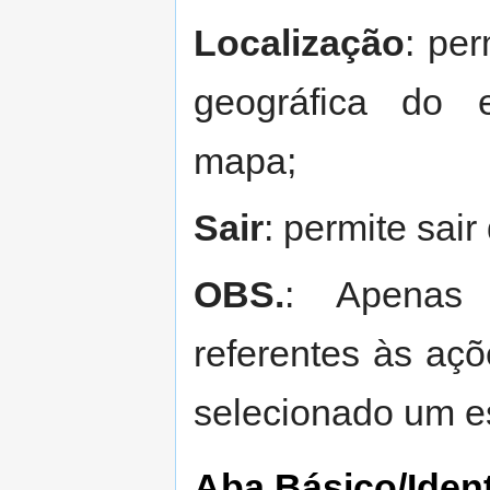
Localização
: per
geográfica do e
mapa;
Sair
: permite sai
OBS.
: Apenas 
referentes às aç
selecionado um e
Aba Básico/Ident