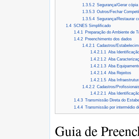
1.3.5.2
Segurança/Gerar cópia
1.3.5.3
Outros/Fechar Compet
1.3.5.4
Segurança/Restaurar c
1.4
SCNES Simplificado
1.4.1
Preparação do Ambiente de T
1.4.2
Preenchimento dos dados
1.4.2.1
Cadastros/Estabelecim
1.4.2.1.1
Aba Identificaçã
1.4.2.1.2
Aba Caracteriza
1.4.2.1.3
Aba Equipament
1.4.2.1.4
Aba Rejeitos
1.4.2.1.5
Aba Infraestrutu
1.4.2.2
Cadastros/Profissionai
1.4.2.2.1
Aba Identificação
1.4.3
Transmissão Direta do Estab
1.4.4
Transmissão por intermédio d
Guia de Preen