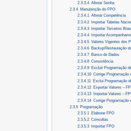
2.3.3.4
Alterar Senha
2.3.4
Manutenção do FPO
2.3.4.1
Alterar Competência
2.3.4.2
Importar Tabelas Nacio
2.3.4.3
Importar Terceiros Bra
2.3.4.4
Importar Acompanhamen
2.3.4.5
Valores Vigentes dos 
2.3.4.6
Backup/Restauração d
2.3.4.7
Banco de Dados
2.3.4.8
Consistência
2.3.4.9
Excluir Programação d
2.3.4.10
Corrige Programação 
2.3.4.11
Exclui Programação d
2.3.4.12
Exportar Valores – F
2.3.4.13
Importar Valores – F
2.3.4.14
Corrige Programação 
2.3.5
Programação
2.3.5.1
Elaborar FPO
2.3.5.2
Consultas
2.3.5.3
Importar FPO