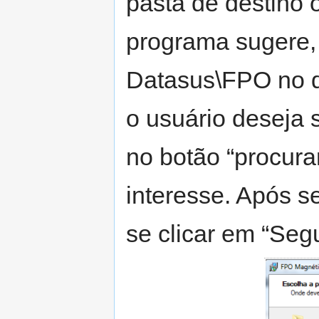
pasta de destino 
programa sugere,
Datasus\FPO no d
o usuário deseja s
no botão “procura
interesse. Após s
se clicar em “Segu