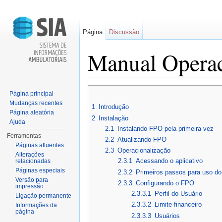
Página
Discussão
Manual Operac
Ir para:
navegação
,
pesquisa
Página principal
Mudanças recentes
1
Introdução
Página aleatória
2
Instalação
Ajuda
2.1
Instalando FPO pela primeira vez
Ferramentas
2.2
Atualizando FPO
Páginas afluentes
2.3
Operacionalização
Alterações
2.3.1
Acessando o aplicativo
relacionadas
Páginas especiais
2.3.2
Primeiros passos para uso do
Versão para
2.3.3
Configurando o FPO
impressão
2.3.3.1
Perfil do Usuário
Ligação permanente
2.3.3.2
Limite financeiro
Informações da
página
2.3.3.3
Usuários