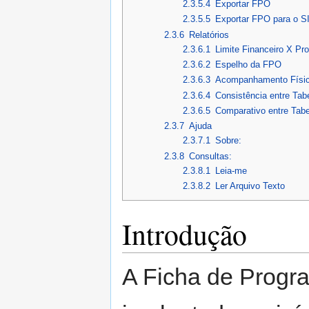
2.3.5.4
Exportar FPO
2.3.5.5
Exportar FPO para o S
2.3.6
Relatórios
2.3.6.1
Limite Financeiro X P
2.3.6.2
Espelho da FPO
2.3.6.3
Acompanhamento Físic
2.3.6.4
Consistência entre Tab
2.3.6.5
Comparativo entre Tab
2.3.7
Ajuda
2.3.7.1
Sobre:
2.3.8
Consultas:
2.3.8.1
Leia-me
2.3.8.2
Ler Arquivo Texto
Introdução
A Ficha de Progr