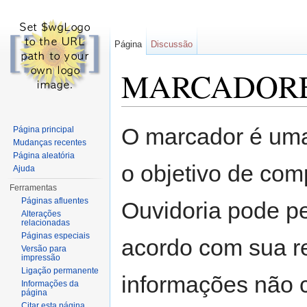
Página
Discussão
MARCADOR
Ir para:
navegação
,
pesquisa
O marcador é uma
Página principal
Mudanças recentes
Página aleatória
o objetivo de com
Ajuda
Ferramentas
Páginas afluentes
Ouvidoria pode p
Alterações
relacionadas
Páginas especiais
acordo com sua r
Versão para
impressão
Ligação permanente
informações não c
Informações da
página
Citar esta página