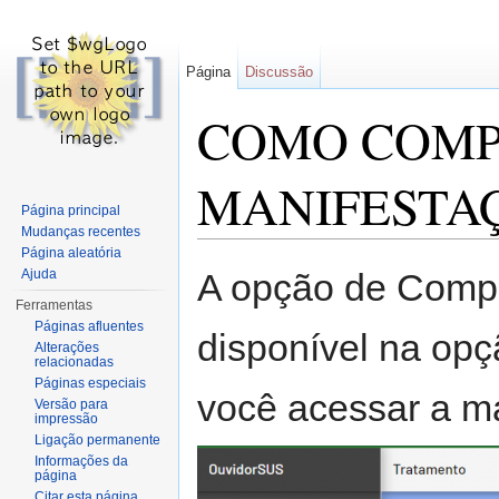
Página
Discussão
COMO COMP
MANIFESTA
Página principal
Mudanças recentes
Ir para:
navegação
,
pesquisa
Página aleatória
Ajuda
A opção de Compl
Ferramentas
Páginas afluentes
disponível na op
Alterações
relacionadas
Páginas especiais
você acessar a m
Versão para
impressão
Ligação permanente
Informações da
página
Citar esta página