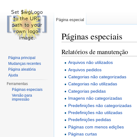
Página especial
Páginas especiais
Ir para:
navegação
,
pesquisa
Relatórios de manutenção
Página principal
Arquivos não utilizados
Mudanças recentes
Arquivos pedidos
Página aleatória
Ajuda
Categorias não categorizadas
Categorias não utilizadas
Ferramentas
Páginas especiais
Categorias pedidas
Versão para
Imagens não categorizadas
impressão
Predefinições não categorizadas
Predefinições não utilizadas
Predefinições pedidas
Páginas com menos edições
Páginas curtas