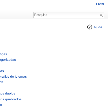
Entrar
Ajuda
tigas
egorizadas
das
rwikis de idiomas
ída
os duplos
tos quebrados
os