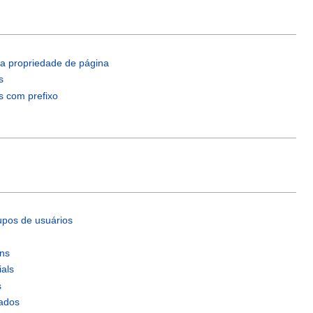
a propriedade de página
s
s com prefixo
rupos de usuários
ens
als
s
ados