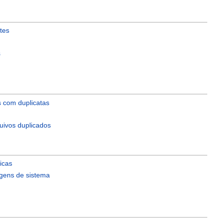
tes
s
s com duplicatas
uivos duplicados
icas
gens de sistema