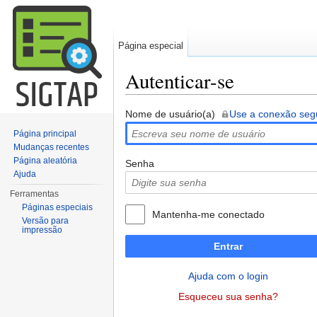
Página especial
Autenticar-se
Ir para:
navegação
,
pesquisa
Nome de usuário(a)
Use a conexão seg
Página principal
Mudanças recentes
Página aleatória
Senha
Ajuda
Ferramentas
Páginas especiais
Mantenha-me conectado
Versão para
impressão
Entrar
Ajuda com o login
Esqueceu sua senha?