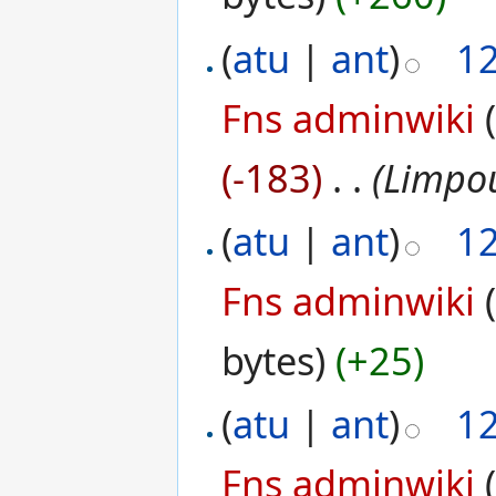
(
atu
|
ant
)
1
Fns adminwiki
(-183)
‎
. .
(Limpo
(
atu
|
ant
)
1
Fns adminwiki
bytes)
(+25)
(
atu
|
ant
)
1
Fns adminwiki