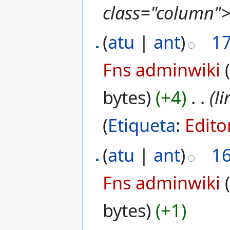
class="column">
(
atu
|
ant
)
1
Fns adminwiki
bytes)
(+4)
‎
. .
(l
(
Etiqueta
:
Edito
(
atu
|
ant
)
1
Fns adminwiki
bytes)
(+1)