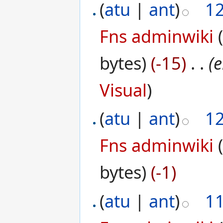
(
atu
|
ant
)
1
Fns adminwiki
bytes)
(-15)
‎
. .
(
Visual
)
(
atu
|
ant
)
1
Fns adminwiki
bytes)
(-1)
(
atu
|
ant
)
1