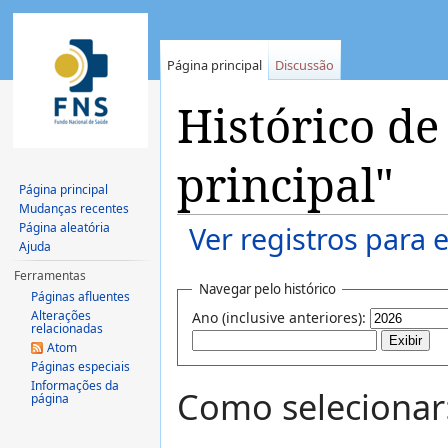
Página principal
Discussão
Histórico de
principal"
Página principal
Mudanças recentes
Página aleatória
Ver registros para 
Ajuda
Ir para:
navegação
,
pesquisa
Ferramentas
Navegar pelo histórico
Páginas afluentes
Alterações
Ano (inclusive anteriores):
relacionadas
Atom
Páginas especiais
Informações da
Como selecionar:
página