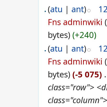
(
atu
|
ant
)
1
Fns adminwiki
bytes)
(+240)
(
atu
|
ant
)
1
Fns adminwiki
bytes)
(-5 075)
‎
.
class="row"> <d
class="column">