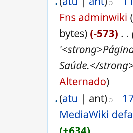
(
atu
|
ant
)
1
Fns adminwiki
bytes)
(-573)
‎
. .
'<strong>Página
Saúde.</strong>
Alternado
)
(
atu
| ant)
1
MediaWiki defa
(+634)