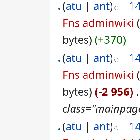
(
atu
|
ant
)
1
Fns adminwiki
bytes)
(+370)
(
atu
|
ant
)
1
Fns adminwiki
bytes)
(-2 956)
‎
.
class="mainpage
(
atu
|
ant
)
1