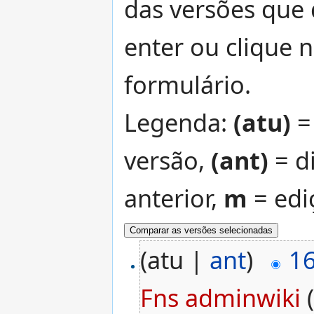
das versões que 
enter ou clique n
formulário.
Legenda:
(atu)
= 
versão,
(ant)
= d
anterior,
m
= edi
(atu |
ant
)
1
Fns adminwiki