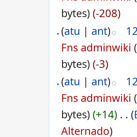
bytes)
(-208)
(
atu
|
ant
)
1
Fns adminwiki
bytes)
(-3)
(
atu
|
ant
)
1
Fns adminwiki
bytes)
(+14)
‎
. .
(
Alternado
)