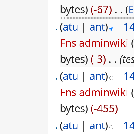
bytes)
(-67)
‎
. .
(
E
(
atu
|
ant
)
1
Fns adminwiki
bytes)
(-3)
‎
. .
(te
(
atu
|
ant
)
1
Fns adminwiki
bytes)
(-455)
(
atu
|
ant
)
1