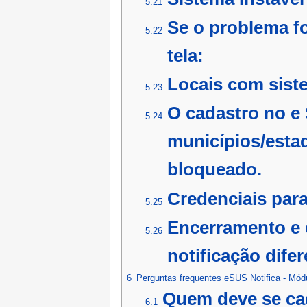
5.21
Se o problema fo
5.22
tela:
Locais com sist
5.23
O cadastro no e 
5.24
municípios/esta
bloqueado.
Credenciais para
5.25
Encerramento e 
5.26
notificação dife
6
Perguntas frequentes eSUS Notifica - Mód
Quem deve se cad
6.1