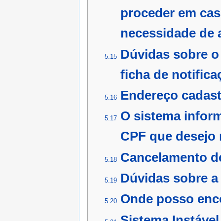
proceder em cas
necessidade de a
Dúvidas sobre o
5.15
ficha de notifica
Endereço cadast
5.16
O sistema inform
5.17
CPF que desejo 
Cancelamento de
5.18
Dúvidas sobre 
5.19
Onde posso enco
5.20
Sistema Instável