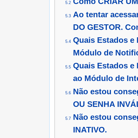
Como CRIAR UM 
5.2
Ao tentar aces
5.3
DO GESTOR. Com
Quais Estados e 
5.4
Módulo de Notif
Quais Estados e 
5.5
ao Módulo de In
Não estou conse
5.6
OU SENHA INVÁ
Não estou conse
5.7
INATIVO.