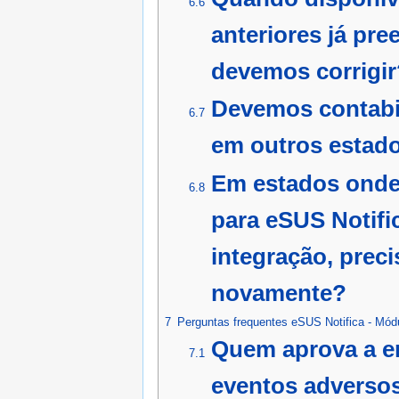
6.6
anteriores já pre
devemos corrigir
Devemos contabil
6.7
em outros estad
Em estados onde
6.8
para eSUS Notifi
integração, prec
novamente?
7
Perguntas frequentes eSUS Notifica - Mó
Quem aprova a en
7.1
eventos adverso