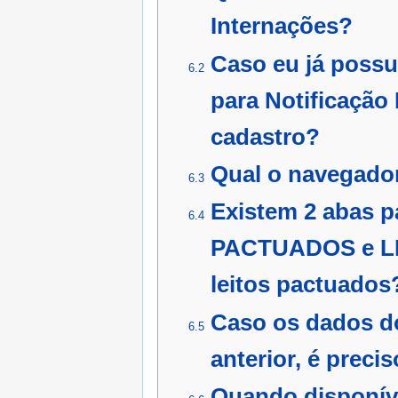
Internações?
Caso eu já possu
6.2
para Notificação
cadastro?
Qual o navegador 
6.3
Existem 2 abas p
6.4
PACTUADOS e LE
leitos pactuados
Caso os dados do
6.5
anterior, é preci
Quando disponíve