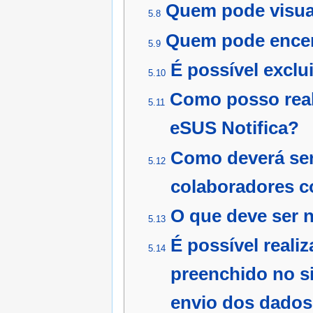
Quem pode visual
5.8
Quem pode encerr
5.9
É possível exclu
5.10
Como posso real
5.11
eSUS Notifica?
Como deverá ser 
5.12
colaboradores c
O que deve ser n
5.13
É possível reali
5.14
preenchido no s
envio dos dado