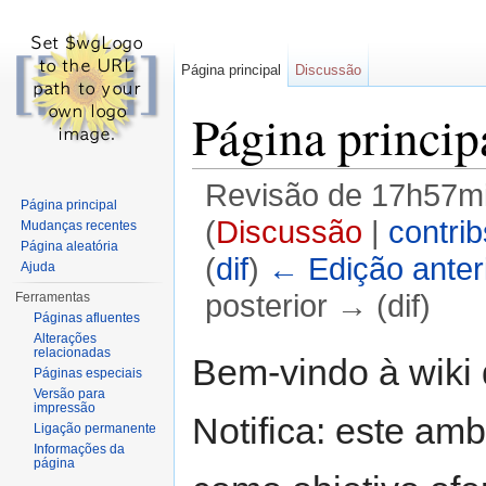
Página principal
Discussão
Página princip
Revisão de 17h57mi
Página principal
(
Discussão
|
contrib
Mudanças recentes
Página aleatória
(
dif
)
← Edição anter
Ajuda
posterior → (dif)
Ferramentas
Páginas afluentes
Ir para:
navegação
,
pesquisa
Alterações
relacionadas
Bem-vindo à wik
Páginas especiais
Versão para
impressão
Notifica: este am
Ligação permanente
Informações da
página