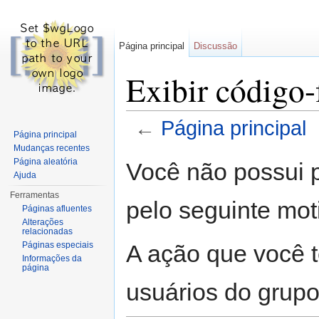
Página principal
Discussão
Exibir código-
←
Página principal
Página principal
Ir para:
navegação
,
pesquisa
Mudanças recentes
Página aleatória
Você não possui p
Ajuda
Ferramentas
pelo seguinte mot
Páginas afluentes
Alterações
relacionadas
A ação que você t
Páginas especiais
Informações da
página
usuários do grup