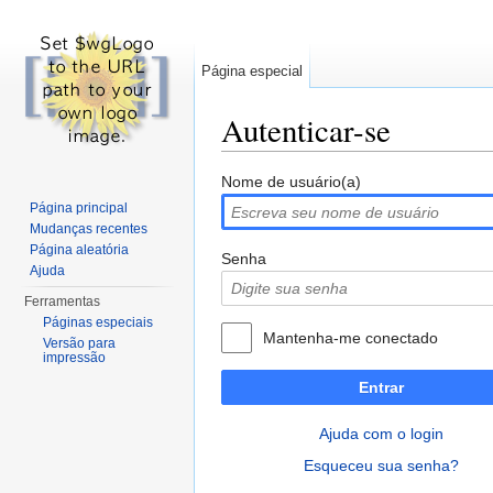
Página especial
Autenticar-se
Ir para:
navegação
,
pesquisa
Nome de usuário(a)
Página principal
Mudanças recentes
Página aleatória
Senha
Ajuda
Ferramentas
Páginas especiais
Mantenha-me conectado
Versão para
impressão
Entrar
Ajuda com o login
Esqueceu sua senha?