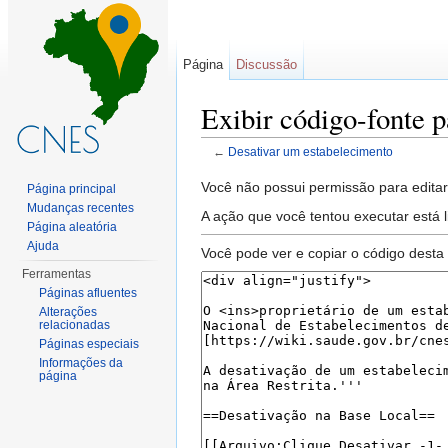
Página
Discussão
Exibir código-fonte 
←
Desativar um estabelecimento
Ir para:
navegação
,
pesquisa
Você não possui permissão para editar 
Página principal
Mudanças recentes
A ação que você tentou executar está 
Página aleatória
Ajuda
Você pode ver e copiar o código desta
Ferramentas
Páginas afluentes
Alterações
relacionadas
Páginas especiais
Informações da
página