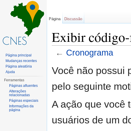
Página
Discussão
Exibir código
←
Cronograma
Página principal
Ir para:
navegação
,
pesquisa
Mudanças recentes
Página aleatória
Você não possui p
Ajuda
Ferramentas
pelo seguinte mot
Páginas afluentes
Alterações
relacionadas
A ação que você t
Páginas especiais
Informações da
página
usuários de um d