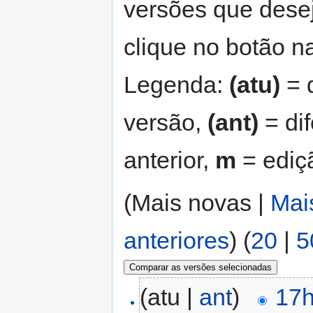
versões que desej
clique no botão na
Legenda:
(atu)
= d
versão,
(ant)
= di
anterior,
m
= ediç
(Mais novas |
Mai
anteriores
) (
20
|
5
(atu |
ant
)
17h