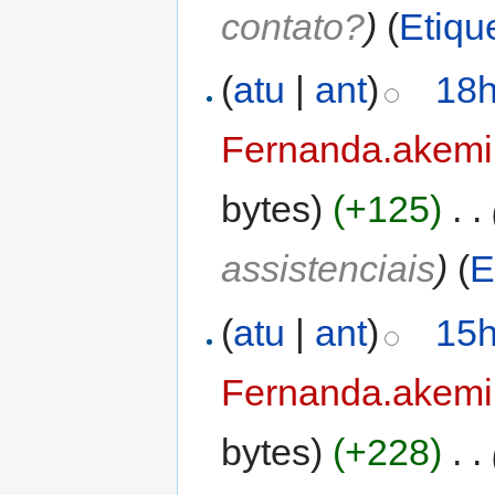
contato?
)
(
Etiqu
(
atu
|
ant
)
18h
Fernanda.akemi
bytes)
(+125)
‎
. .
assistenciais
)
(
E
(
atu
|
ant
)
15h
Fernanda.akemi
bytes)
(+228)
‎
. .