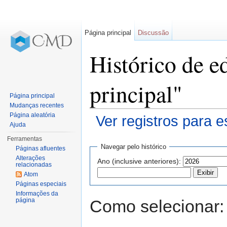
Página principal
Discussão
Histórico de e
principal"
Página principal
Mudanças recentes
Página aleatória
Ver registros para e
Ajuda
Ir para:
navegação
,
pesquisa
Ferramentas
Navegar pelo histórico
Páginas afluentes
Alterações
Ano (inclusive anteriores):
relacionadas
Atom
Páginas especiais
Informações da
Como selecionar:
página