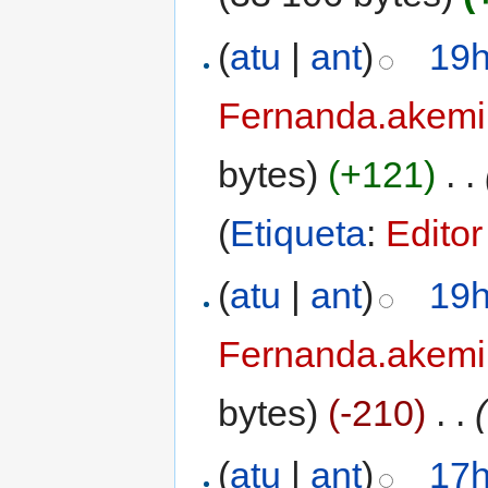
(
atu
|
ant
)
19h
Fernanda.akemi
bytes)
(+121)
‎
. .
(
Etiqueta
:
Editor
(
atu
|
ant
)
19h
Fernanda.akemi
bytes)
(-210)
‎
. .
(
(
atu
|
ant
)
17h