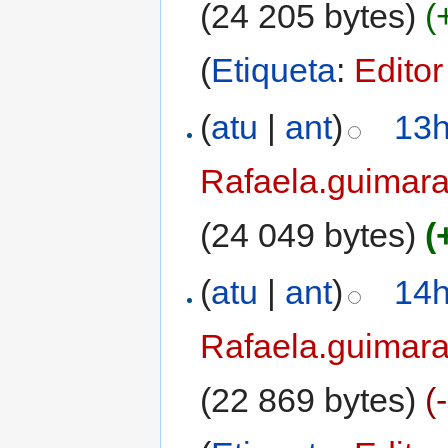
(24 205 bytes)
(
(
Etiqueta
:
Editor
(
atu
|
ant
)
13h
Rafaela.guimar
(24 049 bytes)
(
(
atu
|
ant
)
14h
Rafaela.guimar
(22 869 bytes)
(