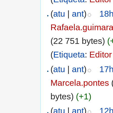
(
atu
|
ant
)
18h
Rafaela.guimar
(22 751 bytes)
(
(
Etiqueta
:
Editor
(
atu
|
ant
)
17h
Marcela.pontes
bytes)
(+1)
(
atu
|
ant
)
12h