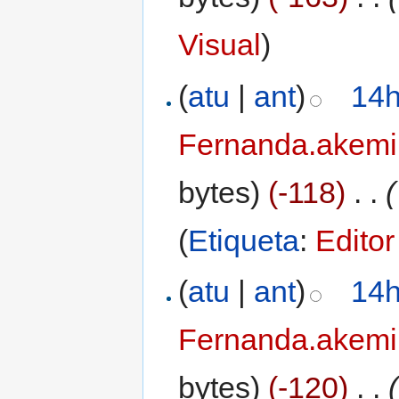
Visual
)
(
atu
|
ant
)
14h
Fernanda.akemi
bytes)
(-118)
‎
. .
(
(
Etiqueta
:
Editor
(
atu
|
ant
)
14h
Fernanda.akemi
bytes)
(-120)
‎
. .
(