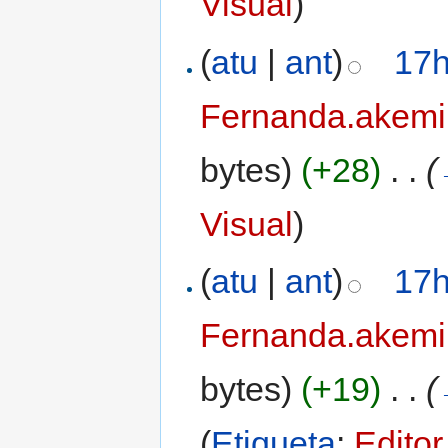
Visual
)
(
atu
|
ant
)
17h
Fernanda.akemi
bytes)
(+28)
‎
. .
(
Visual
)
(
atu
|
ant
)
17h
Fernanda.akemi
bytes)
(+19)
‎
. .
(
(
Etiqueta
:
Editor