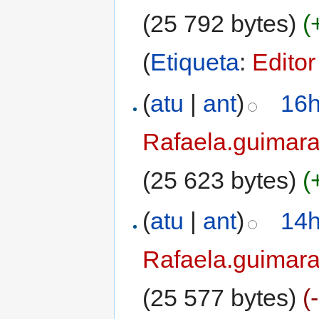
(25 792 bytes)
(
(
Etiqueta
:
Editor
(
atu
|
ant
)
16h
Rafaela.guimar
(25 623 bytes)
(
(
atu
|
ant
)
14h
Rafaela.guimar
(25 577 bytes)
(