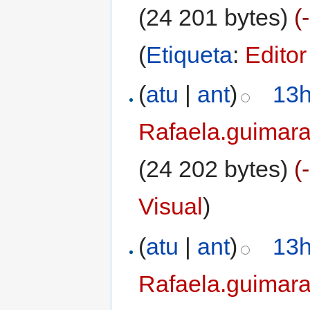
(24 201 bytes)
(
(
Etiqueta
:
Editor
(
atu
|
ant
)
13h
Rafaela.guimar
(24 202 bytes)
(
Visual
)
(
atu
|
ant
)
13h
Rafaela.guimar