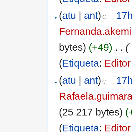
(
atu
|
ant
)
17h
Fernanda.akemi
bytes)
(+49)
‎
. .
(
(
Etiqueta
:
Editor
(
atu
|
ant
)
17h
Rafaela.guimar
(25 217 bytes)
(
(
Etiqueta
:
Editor