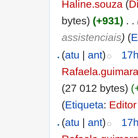
Haline.souza
(
D
bytes)
(+931)
‎
. .
assistenciais
)
(
E
(
atu
|
ant
)
17h
Rafaela.guimar
(27 012 bytes)
(
(
Etiqueta
:
Editor
(
atu
|
ant
)
17h