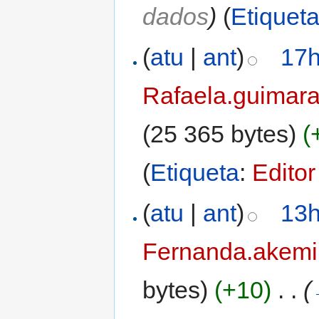
dados
)
(
Etiquet
(
atu
|
ant
)
17h
Rafaela.guimar
(25 365 bytes)
(
(
Etiqueta
:
Editor
(
atu
|
ant
)
13h
Fernanda.akemi
bytes)
(+10)
‎
. .
(