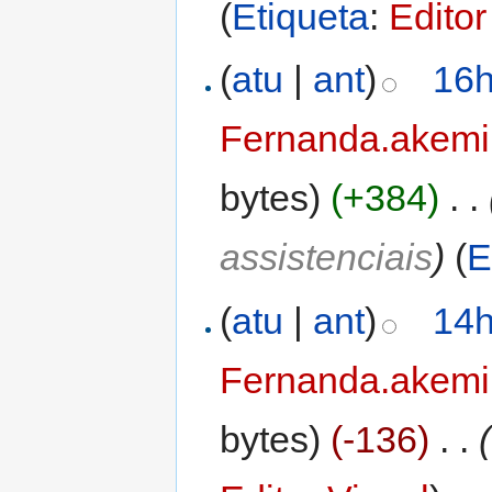
(
Etiqueta
:
Editor
(
atu
|
ant
)
16h
Fernanda.akemi
bytes)
(+384)
‎
. .
assistenciais
)
(
E
(
atu
|
ant
)
14h
Fernanda.akemi
bytes)
(-136)
‎
. .
(