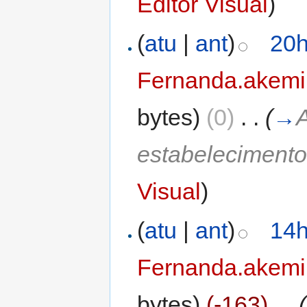
Editor Visual
)
(
atu
|
ant
)
20h
Fernanda.akemi
bytes)
(0)
‎
. .
(
→
estabeleciment
Visual
)
(
atu
|
ant
)
14h
Fernanda.akemi
bytes)
(-163)
‎
. .
(