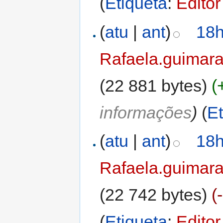
(
Etiqueta
:
Editor
(
atu
|
ant
)
18h
Rafaela.guimar
(22 881 bytes)
(
informações
)
(
Et
(
atu
|
ant
)
18h
Rafaela.guimar
(22 742 bytes)
(
(
Etiqueta
:
Editor