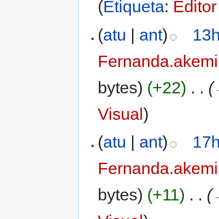
(
Etiqueta
:
Editor
(
atu
|
ant
)
13h
Fernanda.akemi
bytes)
(+22)
‎
. .
(
Visual
)
(
atu
|
ant
)
17h
Fernanda.akemi
bytes)
(+11)
‎
. .
(