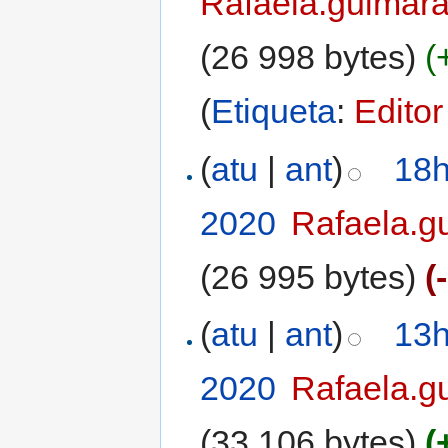
Rafaela.guimar
(26 998 bytes)
(
(
Etiqueta
:
Editor
(
atu
|
ant
)
18h
2020
‎
Rafaela.g
(26 995 bytes)
(
(
atu
|
ant
)
13h
2020
‎
Rafaela.g
(33 106 bytes)
(