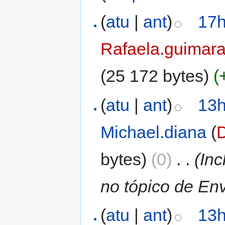
(
atu
|
ant
)
17h
Rafaela.guimar
(25 172 bytes)
(
(
atu
|
ant
)
13h
Michael.diana
(
bytes)
(0)
‎
. .
(In
no tópico de En
(
atu
|
ant
)
13h