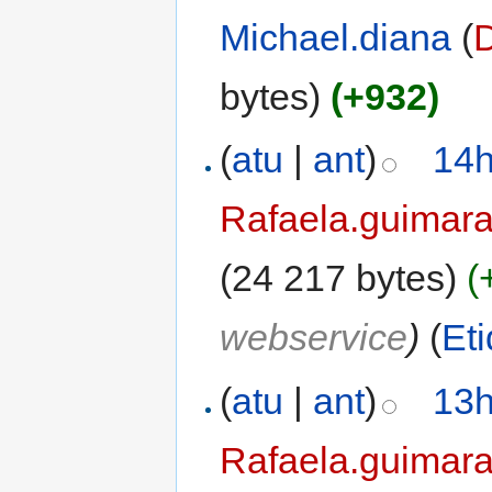
Michael.diana
(
bytes)
(+932)
(
atu
|
ant
)
14h
Rafaela.guimar
(24 217 bytes)
(
webservice
)
(
Et
(
atu
|
ant
)
13h
Rafaela.guimar