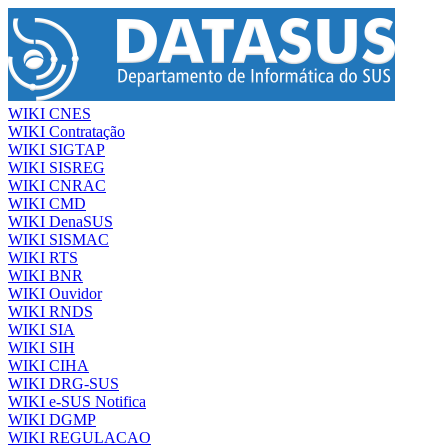
WIKI CNES
WIKI Contratação
WIKI SIGTAP
WIKI SISREG
WIKI CNRAC
WIKI CMD
WIKI DenaSUS
WIKI SISMAC
WIKI RTS
WIKI BNR
WIKI Ouvidor
WIKI RNDS
WIKI SIA
WIKI SIH
WIKI CIHA
WIKI DRG-SUS
WIKI e-SUS Notifica
WIKI DGMP
WIKI REGULACAO